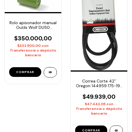
Rolo apisonador manual
Outils Wolf DU50
metalico 50CM
$350.000,00
$332.500,00
con
Transferencia o depósito
bancario
Correa Corte 42´´
Oregon 144959 175-197
Husqvarna, Poulan
Premium
$49.939,00
$47.442,05
con
Transferencia o depósito
bancario