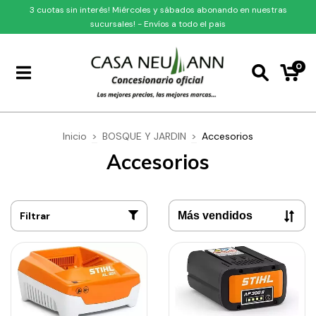
3 cuotas sin interés! Miércoles y sábados abonando en nuestras
sucursales! - Envíos a todo el pais
0
Inicio
>
BOSQUE Y JARDIN
>
Accesorios
Accesorios
Filtrar