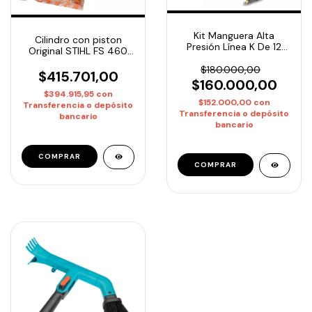
Kit Manguera Alta
Cilindro con piston
Presión Línea K De 12
Original STIHL FS 460
Mts. Kärcher K2 A K7
código 4147-020-1208
$180.000,00
$415.701,00
$160.000,00
$394.915,95
con
$152.000,00
con
Transferencia o depósito
Transferencia o depósito
bancario
bancario