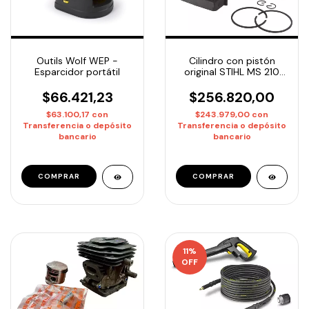
Outils Wolf WEP -
Cilindro con pistón
Esparcidor portátil
original STIHL MS 210
1123-020-1218
$66.421,23
$256.820,00
$63.100,17
con
$243.979,00
con
Transferencia o depósito
Transferencia o depósito
bancario
bancario
11
%
OFF