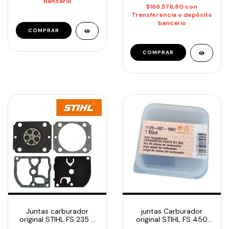
bancario
$166.576,80
con
Transferencia o depósito
bancario
juntas Carburador
Juntas carburador
original STIHL FS 450
original STIHL FS 235 -
1129-007-1062
cod Z000-003-K006