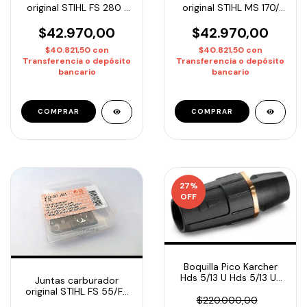
original STIHL MS 170/
original STIHL FS 280 /
MS 180 1130-007-1061
FS 160/ FS 220 4119-
007-1060
$42.970,00
$42.970,00
$40.821,50
con
$40.821,50
con
Transferencia o depósito
Transferencia o depósito
bancario
bancario
27
%
OFF
Boquilla Pico Karcher
Hds 5/13 U Hds 5/13 Ux
Juntas carburador
4.767-147
original STIHL FS 55/FS
$220.000,00
38 4228-007-1051