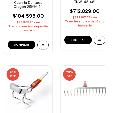
TNW-48 48"
Cuchilla Dentada
Oregon 25MM 24
$712.829,00
Dientes Para ECHO
4605
$104.595,00
$677.187,55
con
Transferencia o depósito
$99.365,25
con
bancario
Transferencia o depósito
bancario
23
%
28
%
OFF
OFF