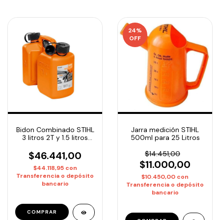
24
%
OFF
Bidon Combinado STIHL
Jarra medición STIHL
3 litros 2T y 1.5 litros
500ml para 25 Litros
para cadena cod
0000-881-0124
$46.441,00
$14.451,00
$11.000,00
$44.118,95
con
Transferencia o depósito
$10.450,00
con
bancario
Transferencia o depósito
bancario