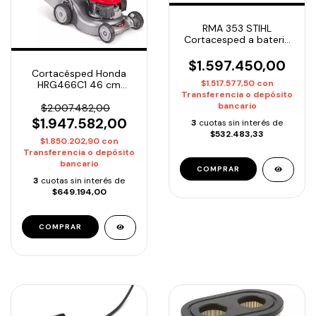
RMA 353 STIHL
Cortacesped a bateria
+ AP 300S + cargador
rapido AL 301
$1.597.450,00
Cortacésped Honda
$1.517.577,50
con
HRG466C1 46 cm
Transferencia o depósito
Naftero
bancario
Autopropulsado
$2.007.482,00
$1.947.582,00
3
cuotas sin interés de
$532.483,33
$1.850.202,90
con
Transferencia o depósito
bancario
3
cuotas sin interés de
$649.194,00