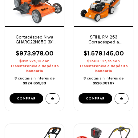
Cortacésped Niwa
STIHL RM 253
GHARC22N650 3X1
Cortacésped a
6.5HP 55cm
explosión 51cm 127 cm³
$973.978,00
$1.579.145,00
$925.279,10
con
$1.500.187,75
con
Transferencia o depósito
Transferencia o depósito
bancario
bancario
3
cuotas sin interés de
3
cuotas sin interés de
$324.659,33
$526.381,67