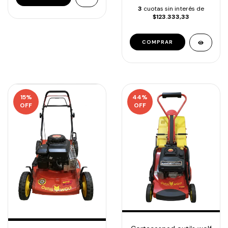
3
cuotas sin interés de
$123.333,33
15
%
44
%
OFF
OFF