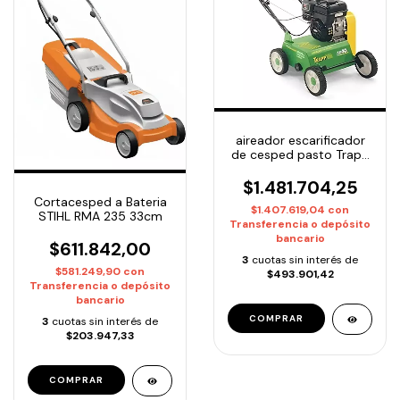
aireador escarificador
de cesped pasto Trapp
AR-40 4HP
$1.481.704,25
Cortacesped a Bateria
$1.407.619,04
con
STIHL RMA 235 33cm
Transferencia o depósito
bancario
$611.842,00
3
cuotas sin interés de
$581.249,90
con
$493.901,42
Transferencia o depósito
bancario
3
cuotas sin interés de
$203.947,33