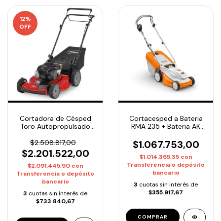
12
%
OFF
Cortadora de Césped
Cortacesped a Bateria
Toro Autopropulsado
RMA 235 + Bateria AK
21442 3 en 1 motor
30 + Cargador AL 101
briggs stratton
$2.508.817,00
$1.067.753,00
$2.201.522,00
$1.014.365,35
con
Transferencia o depósito
$2.091.445,90
con
bancario
Transferencia o depósito
bancario
3
cuotas sin interés de
$355.917,67
3
cuotas sin interés de
$733.840,67