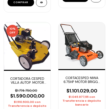
10
%
OFF
CORTACESPED NIWA
CORTADORA CESPED
6.75HP MOTOR BRIGGS
VILLA AUTOP. MOTOR
STRATTON
VX200 6.5 HP V60-
GHARC226753X1
$1.101.029,00
6VX200
$1.774.750,00
$1.590.000,00
$1.045.977,55
con
Transferencia o depósito
$1.510.500,00
con
bancario
Transferencia o depósito