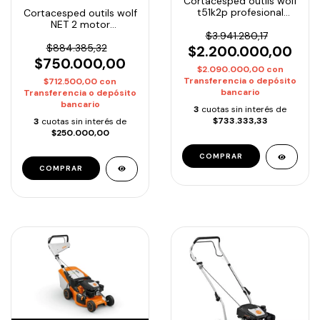
Cortacesped outils wolf
t51k2p profesional
Cortacesped outils wolf
motor kawasaki 6HP
NET 2 motor
autopropulsada
Briggs&Stratton 4.5HP
$3.941.280,17
autopropulsada /
$884.385,32
$2.200.000,00
Origen: Francia.
$750.000,00
$2.090.000,00
con
Transferencia o depósito
$712.500,00
con
bancario
Transferencia o depósito
bancario
3
cuotas sin interés de
$733.333,33
3
cuotas sin interés de
$250.000,00