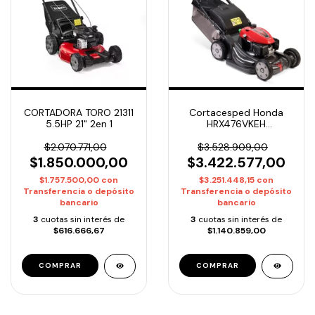
CORTADORA TORO 21311
Cortacesped Honda
5.5HP 21" 2en 1
HRX476VKEH
Autopropulsada chasis
polímero 4.8HP
$2.070.771,00
$3.528.909,00
$1.850.000,00
$3.422.577,00
$1.757.500,00
con
$3.251.448,15
con
Transferencia o depósito
Transferencia o depósito
bancario
bancario
3
cuotas sin interés de
3
cuotas sin interés de
$616.666,67
$1.140.859,00