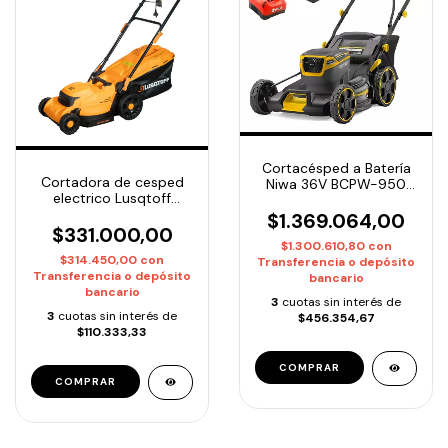
Cortacésped a Batería
Cortadora de cesped
Niwa 36V BCPW-950
electrico Lusqtoff
Autopropulsada incluye
LCO1637-8B o 1600 W
cargador y batería
$1.369.064,00
$331.000,00
$1.300.610,80
con
$314.450,00
con
Transferencia o depósito
Transferencia o depósito
bancario
bancario
3
cuotas sin interés de
3
cuotas sin interés de
$456.354,67
$110.333,33