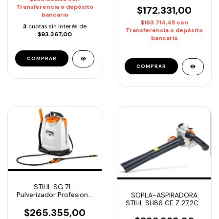
Podador de Altura
Transferencia o depósito
$172.331,00
bancario
$163.714,45
con
3
cuotas sin interés de
Transferencia o depósito
$93.367,00
bancario
STIHL SG 71 -
Pulverizador Profesional
SOPLA-ASPIRADORA
18 Lts Presión 6 Bar |
STIHL SH86 CE Z 27,2CC
Entrega Inmediata
$265.355,00
1,1HP