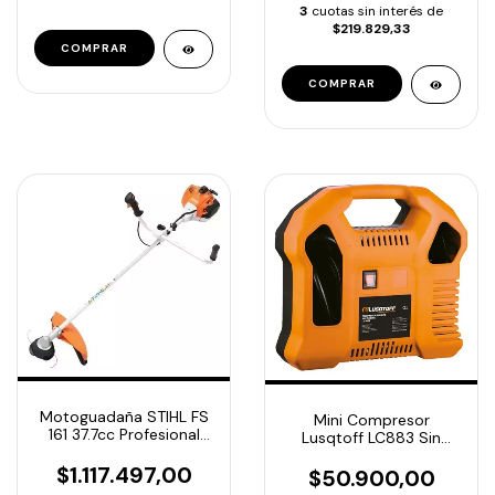
3
cuotas sin interés de
$219.829,33
Motoguadaña STIHL FS
Mini Compresor
161 37.7cc Profesional
Lusqtoff LC883 Sin
Original | Alta Potencia y
Aceite 1,5hp 115psi
Máxima Durabilidad
$1.117.497,00
$50.900,00