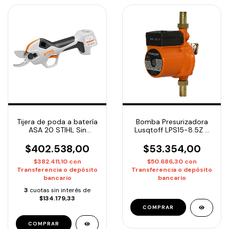
Tijera de poda a batería
Bomba Presurizadora
ASA 20 STIHL Sin
Lusqtoff LPS15-8.5Z 2
bateria ni cargador
baños
$402.538,00
$53.354,00
$382.411,10
con
$50.686,30
con
Transferencia o depósito
Transferencia o depósito
bancario
bancario
3
cuotas sin interés de
$134.179,33