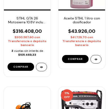
STIHL GTA 26
Aceite STIHL 1 litro con
Motosierra 10.8V incluye
dosificador
Batería y Cargador
$316.408,00
$43.926,00
$300.587,60
con
$41.729,70
con
Transferencia o depósito
Transferencia o depósito
bancario
bancario
3
cuotas sin interés de
$105.469,33
11
%
OFF