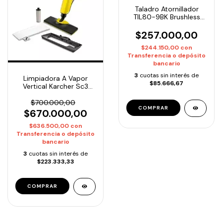
Taladro Atornillador
TIL80-9BK Brushless
Lusqtoff Black Series 2
Baterias y cargador
$257.000,00
$244.150,00
con
Transferencia o depósito
bancario
3
cuotas sin interés de
Limpiadora A Vapor
$85.666,67
Vertical Karcher Sc3
Upright Easy Fix
$700.000,00
$670.000,00
$636.500,00
con
Transferencia o depósito
bancario
3
cuotas sin interés de
$223.333,33