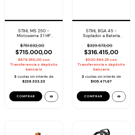
STIHL MS 250 -
STIHL BGA 45 -
Motosierra 3.1 HP
Soplador a Batería
Espada 45cm / 18" |
Integrada Liviano |
Entrega Inmediata
Entrega Inmediata
$751.632,00
$329.573,00
$715.000,00
$316.415,00
$679.250,00
con
$300.594,25
con
Transferencia o depósito
Transferencia o depósito
bancario
bancario
3
cuotas sin interés de
3
cuotas sin interés de
$238.333,33
$105.471,67