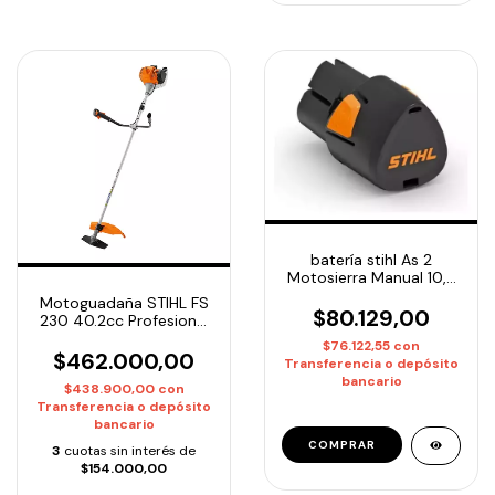
batería stihl As 2
Motosierra Manual 10,8
Volts Original
Motoguadaña STIHL FS
$80.129,00
230 40.2cc Profesional
Original |
$76.122,55
con
Desmalezadora de Alto
$462.000,00
Transferencia o depósito
Rendimiento
bancario
$438.900,00
con
Transferencia o depósito
bancario
3
cuotas sin interés de
$154.000,00