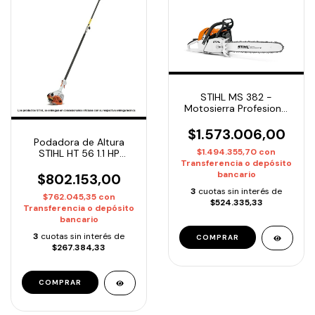
STIHL MS 382 -
Motosierra Profesional
5.3 HP Espada 63cm |
Entrega Inmediata
$1.573.006,00
Podadora de Altura
$1.494.355,70
con
STIHL HT 56 1.1 HP
Transferencia o depósito
Espada 25cm / 10" |
bancario
Entrega Inmediata
$802.153,00
3
cuotas sin interés de
$762.045,35
con
$524.335,33
Transferencia o depósito
bancario
3
cuotas sin interés de
$267.384,33