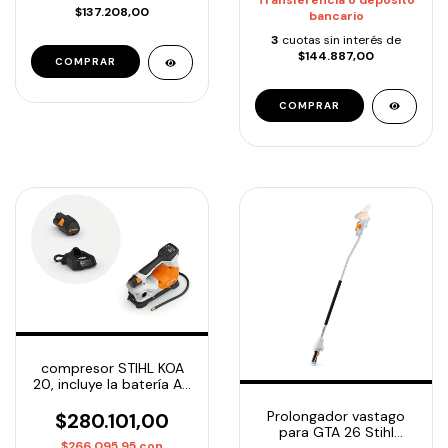
Transferencia o depósito
$137.208,00
bancario
3
cuotas sin interés de
$144.887,00
compresor STIHL KOA
20, incluye la batería AS
2 y el cargador
Prolongador vastago
$280.101,00
para GTA 26 Stihl
$266.095,95
con