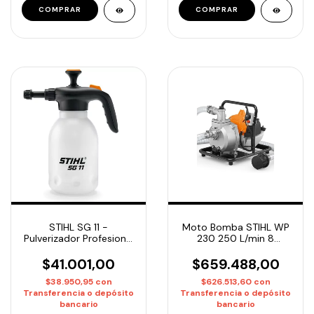
STIHL SG 11 -
Moto Bomba STIHL WP
Pulverizador Profesional
230 250 L/min 8
1.5 Lts Presión 3 Bar |
metros
Entrega Inmediata
$41.001,00
$659.488,00
$38.950,95
con
$626.513,60
con
Transferencia o depósito
Transferencia o depósito
bancario
bancario