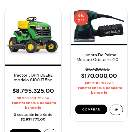
9
%
OFF
Lijadora De Palma
Metabo Orbital Fsr200
200w
$187.200,00
$170.000,00
Tractor JOHN DEERE
modelo S100 17.5hp
$161.500,00
con
Transferencia o depósito
$8.795.325,00
bancario
$8.355.558,75
con
Transferencia o depósito
bancario
3
cuotas sin interés de
$2.931.775,00