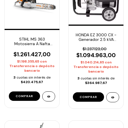
HONDA EZ 3000 CX -
STIHL MS 363
Generador 2.5 kVA
Motosierra A Nafta
Robusto | Entrega
Profesional - 62.6CC
Inmediata
$1.237.123,00
Espada 50cm/20"
$1.261.427,00
$1.094.963,00
$1.198.355,65
con
$1.040.214,85
con
Transferencia o depósito
Transferencia o depósito
bancario
bancario
3
cuotas sin interés de
3
cuotas sin interés de
$420.475,67
$364.987,67