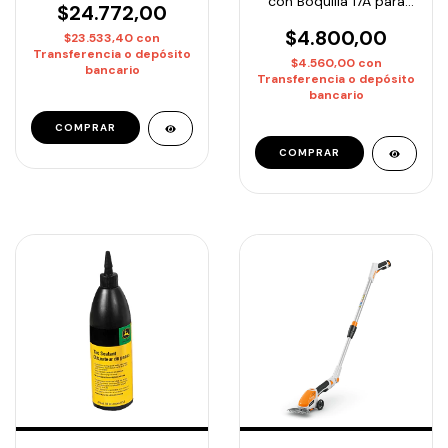
con Boquilla 17A para
$24.772,00
Riego Preciso -
Cobertura de Hasta 5,8
$4.800,00
$23.533,40
con
m radio, Ajustable para
Transferencia o depósito
$4.560,00
con
Riego
bancario
Transferencia o depósito
bancario