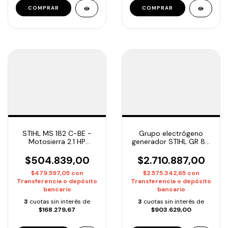
STIHL MS 182 C-BE -
Grupo electrógeno
Motosierra 2.1 HP
generador STIHL GR 80
Arranque Fácil | Entrega
8000W
Inmediata
$504.839,00
$2.710.887,00
$479.597,05
con
$2.575.342,65
con
Transferencia o depósito
Transferencia o depósito
bancario
bancario
3
cuotas sin interés de
3
cuotas sin interés de
$168.279,67
$903.629,00