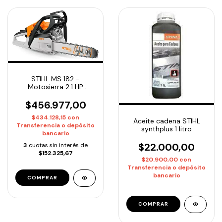
STIHL MS 182 -
Motosierra 2.1 HP
Espada 40cm / 16" |
Entrega Inmediata
$456.977,00
$434.128,15
con
Aceite cadena STIHL
Transferencia o depósito
synthplus 1 litro
bancario
$22.000,00
3
cuotas sin interés de
$152.325,67
$20.900,00
con
Transferencia o depósito
bancario