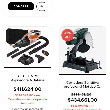
32
%
OFF
STIHL SEA 20
Aspiradora A Batería
Cortadora Sensitiva
Set (Incluye Batería y
profesional Metabo CS
Cargador)
$411.624,00
23-355 2300W
$638.158,00
$391.042,80
con
$434.661,00
Transferencia o depósito
bancario
$412.927,95
con
3
cuotas sin interés de