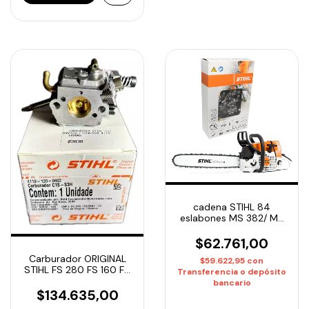
cadena STIHL 84
eslabones MS 382/ MS
441 / MS 661 3621-
000-0084
$62.761,00
Carburador ORIGINAL
$59.622,95
con
STIHL FS 280 FS 160 FS
Transferencia o depósito
220 4119-120-0602
bancario
$134.635,00