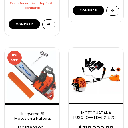
Transferencia o depósito
bancario
11
%
OFF
MOTOGUADAÑA
Husqvarna 61
LUSQTOFF LD-52, 52CC
Motosierra Naftera
1.87HP LINEA
Profesional Espada
PROFESIONAL
$210.000,00
50cm
$1.087.993,00