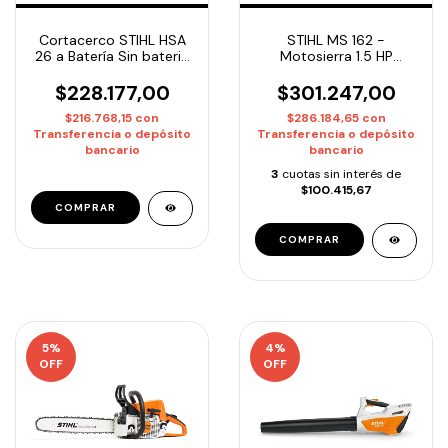
Cortacerco STIHL HSA
STIHL MS 162 -
26 a Batería Sin bateria
Motosierra 1.5 HP
ni cargador
Espada 35cm / 14" |
Entrega Inmediata
$228.177,00
$301.247,00
$216.768,15
con
$286.184,65
con
Transferencia o depósito
Transferencia o depósito
bancario
bancario
3
cuotas sin interés de
$100.415,67
5
%
4
%
OFF
OFF