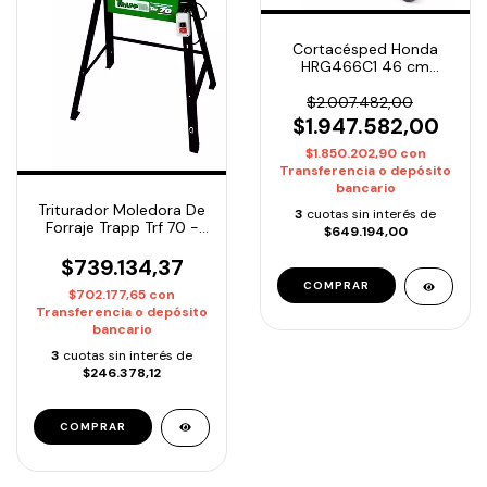
Cortacésped Honda
HRG466C1 46 cm
Naftero
Autopropulsado
$2.007.482,00
$1.947.582,00
$1.850.202,90
con
Transferencia o depósito
bancario
Triturador Moledora De
3
cuotas sin interés de
Forraje Trapp Trf 70 -
$649.194,00
1.5hp 220v
$739.134,37
$702.177,65
con
Transferencia o depósito
bancario
3
cuotas sin interés de
$246.378,12