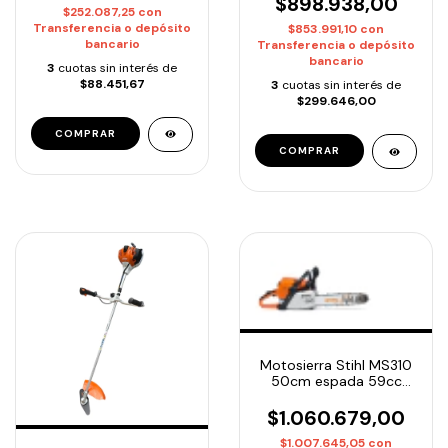
$898.938,00
$252.087,25
con
Transferencia o depósito
$853.991,10
con
bancario
Transferencia o depósito
bancario
3
cuotas sin interés de
$88.451,67
3
cuotas sin interés de
$299.646,00
Motosierra Stihl MS310
50cm espada 59cc
profesional
$1.060.679,00
$1.007.645,05
con