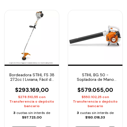
Bordeadora STIHL FS 38
STIHL BG 50 -
27.2cc | Liviana, Fácil de
Sopladora de Mano
Usar y Ideal para Jardín
Profesional 27.2cc |
Entrega Inmediata
$293.169,00
$579.055,00
$278.510,55
con
$550.102,25
con
Transferencia o depósito
Transferencia o depósito
bancario
bancario
3
cuotas sin interés de
3
cuotas sin interés de
$97.723,00
$193.018,33