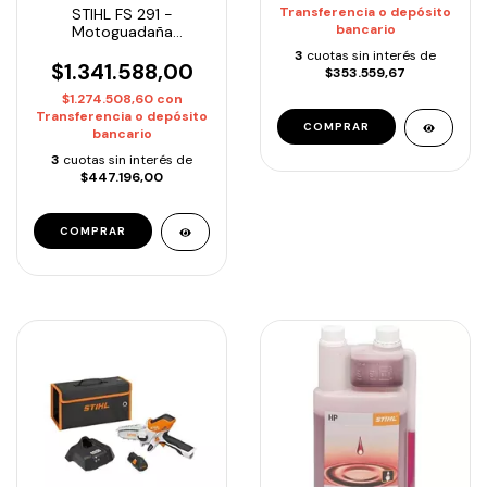
Transferencia o depósito
STIHL FS 291 -
bancario
Motoguadaña
Profesional 41.6cc c/
3
cuotas sin interés de
Cuchilla | Entrega
$1.341.588,00
$353.559,67
Inmediata
$1.274.508,60
con
Transferencia o depósito
bancario
3
cuotas sin interés de
$447.196,00