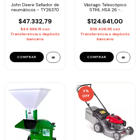
John Deere Sellador de
Vástago Telescópico
neumáticos - TY26370
STIHL HSA 26 -
Extensor para HSA 26 |
Entrega Inmediata
$47.332,79
$124.641,00
$44.966,15
con
$118.408,95
con
Transferencia o depósito
Transferencia o depósito
bancario
bancario
3
%
OFF