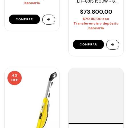
LTF-6315 1500W + 6
bancario
Boquillas + Maletín
$73.800,00
$70.110,00
con
Transferencia o depósito
bancario
4
%
OFF