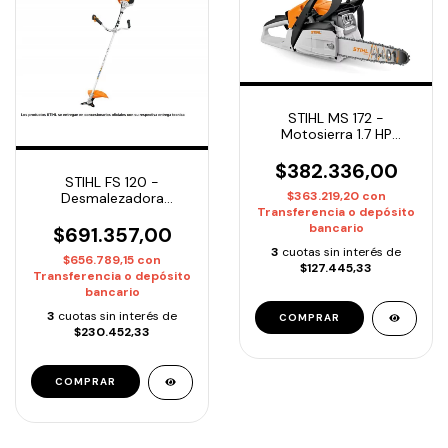
STIHL MS 172 -
Motosierra 1.7 HP
Espada 40cm | Entrega
Inmediata
$382.336,00
STIHL FS 120 -
$363.219,20
con
Desmalezadora
Transferencia o depósito
Motoguadaña 2 mix
bancario
30.8CC / Entrega
$691.357,00
inmediata
3
cuotas sin interés de
$656.789,15
con
$127.445,33
Transferencia o depósito
bancario
3
cuotas sin interés de
$230.452,33