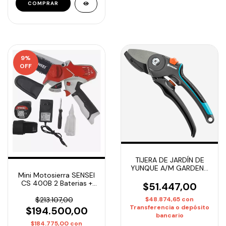
9
%
OFF
TIJERA DE JARDÍN DE
YUNQUE A/M GARDENA
Mini Motosierra SENSEI
(CÓD. 0890320)
CS 400B 2 Baterias +
$51.447,00
Cargador
$48.874,65
con
$213.107,00
Transferencia o depósito
$194.500,00
bancario
$184.775,00
con