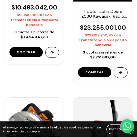
Deere S140 22hp 48"
$10.483.042,00
Tractor John Deere
$9.958.889,90
con
Z530 Kawasaki Radio
Transferencia o depósito
Cero 24HP 54"
bancario
$23.255.001,00
3
cuotas sin interés de
$22.092.250,95
con
$3.494.347,33
Transferencia o depósito
bancario
3
cuotas sin interés de
$7.751.667,00
Al navegar por este sitio
aceptás el uso de cookies
para agilizar
ENTENDIDO
tu experiencia de compra.