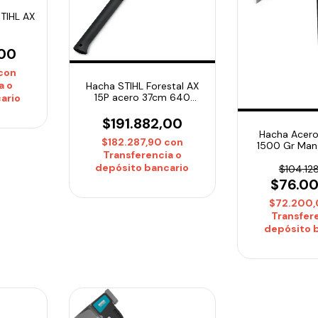
STIHL AX
,00
con
a o
Hacha STIHL Forestal AX
15P acero 37cm 640
ario
gramos
$191.882,00
Hacha Acero
$182.287,90
con
1500 Gr Man
Transferencia o
Goma 85cm
depósito bancario
$104.12
$76.0
$72.200
Transfer
depósito 