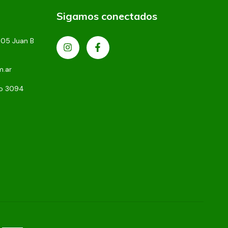
Sigamos conectados
305 Juan B
m.ar
to 3094