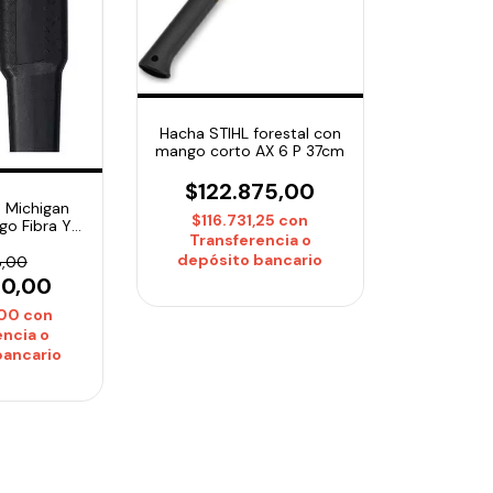
Hacha STIHL forestal con
mango corto AX 6 P 37cm
$122.875,00
 Michigan
$116.731,25
con
go Fibra Y
Transferencia o
 Truper
depósito bancario
8,00
00,00
,00
con
encia o
bancario