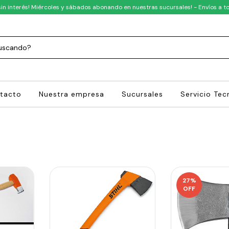
sin interés! Miércoles y sábados abonando en nuestras sucursales! - Envíos a to
tacto
Nuestra empresa
Sucursales
Servicio Tec
27
%
OFF