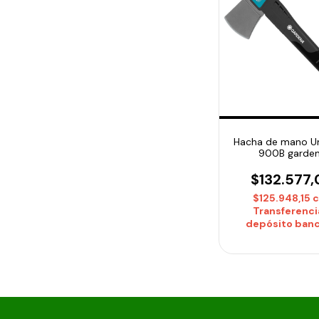
Hacha de mano Un
900B garde
$132.577,
$125.948,15
Transferenci
depósito banc