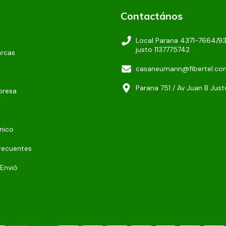
Contactános
Local Parana 4371-7664/9
justo 1137775742
arcas
casaneumann@fibertel.co
Parana 751 / Av Juan B Jus
presa
nico
recuentes
 Envió