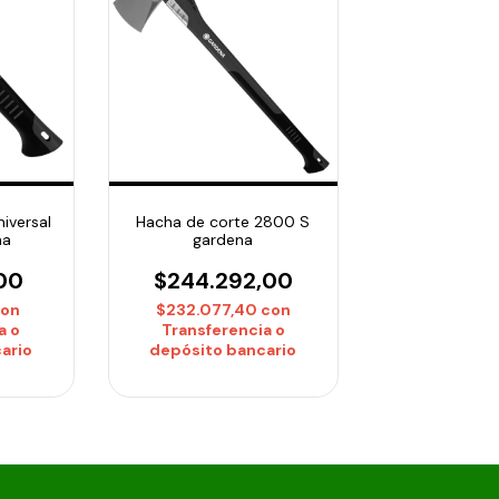
iversal
Hacha de corte 2800 S
na
gardena
00
$244.292,00
con
$232.077,40
con
a o
Transferencia o
ario
depósito bancario