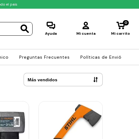
do el pais
0
Ayuda
Mi cuenta
Mi carrito
nico
Preguntas Frecuentes
Políticas de Envió